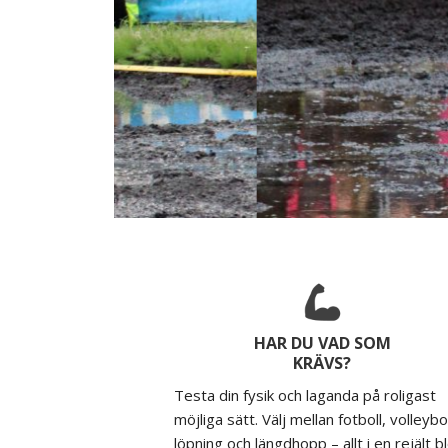
HAR DU VAD SOM
KRÄVS?
Testa din fysik och laganda på roligast
möjliga sätt. Välj mellan fotboll, volleybol
löpning och längdhopp – allt i en rejält b