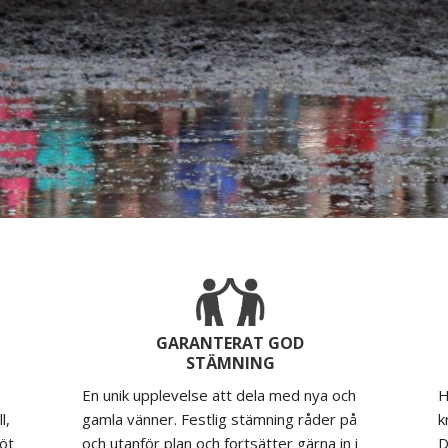
GARANTERAT GOD
STÄMNING
En unik upplevelse att dela med nya och
H
l,
gamla vänner. Festlig stämning råder på
k
löt
och utanför plan och fortsätter gärna in i
D